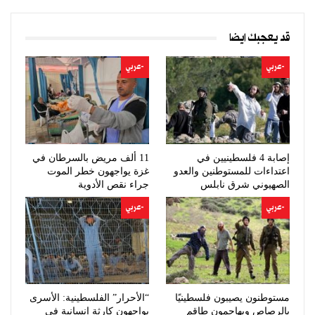
قد يعجبك ايضا
-عربي
-عربي
إصابة 4 فلسطينيين في
11 ألف مريض بالسرطان في
اعتداءات للمستوطنين والعدو
غزة يواجهون خطر الموت
الصهيوني شرق نابلس
جراء نقص الأدوية
-عربي
-عربي
مستوطنون يصيبون فلسطينيًا
“الأحرار” الفلسطينية: الأسرى
بالرصاص ويهاجمون طاقم
يواجهون كارثة إنسانية في