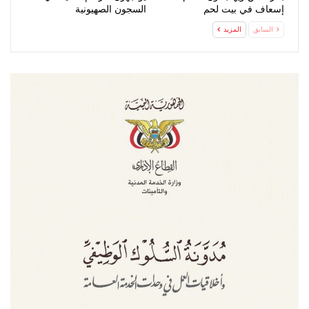
إسعاف في بيت لحم
السجون الصهيونية
السابق
المزيد