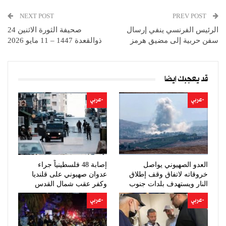
NEXT POST
PREV POST
الرئيس الفرنسي ينفي إرسال
صحيفة الثورة الاثنين 24
سفن حربية إلى مضيق هرمز
ذوالقعدة 1447 – 11 مايو 2026
قد يعجبك ايضا
-عربي
-عربي
العدو الصهيوني يواصل
إصابة 48 فلسطينياً جراء
خروقاته لاتفاق وقف إطلاق
عدوان صهيوني على قلنديا
النار ويستهدف بلدات جنوب
وكفر عقب شمال القدس
لبنان
-عربي
-عربي