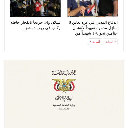
الدفاع المدني في غزة يعاين 8
قتيلان و14 جريحاً بانفجار حافلة
منازل مدمرة تمهيداً لانتشال
ركاب في ريف دمشق
جثامين نحو 170 شهيداً من
تحت…
السابق
المزيد