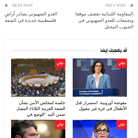
NEXT POST
PREV POST
المقاومة اللبنانية تقصف موقعا
العدو الصهيوني يصادر أراضٍ
وتجمعات للعدو الصهيوني في
فلسطينية جديدة في الضفة
الجنوب المحتل
قد يعجبك ايضا
دولي
دولي
مفوضة أوروبية: استمرار قتل
جلسة لمجلس الأمن بشأن
الأطفال في غزة غير مقبول
الضفة الغربية الثلاثاء المقبل
ضمن البند “الوضع في
الشرق…
دولي
دولي