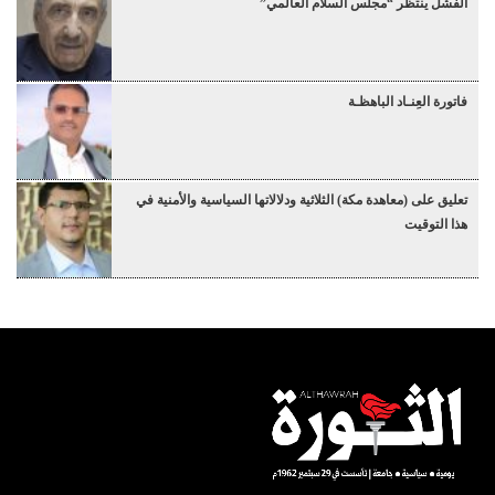
الفشل ينتظر “مجلس السلام العالمي”
فاتورة العِنـاد الباهظـة
تعليق على (معاهدة مكة) الثلاثية ودلالاتها السياسية والأمنية في
هذا التوقيت