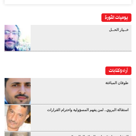
يوميات الثورة
خــيار الحــل
آراء وكتابات
طوفان المباغتة
استقالة البروي.. لمن يفهم المسؤولية واحترام القرارات