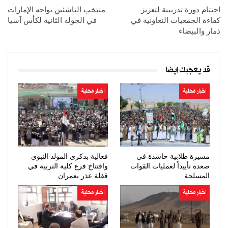
اختتام دورة تدريبية لتعزيز
منتخب الناشئين يواجه الإمارات
كفاءة الجمعيات التعاونية في
في الجولة الثانية لكأس آسيا
ذمار والبيضاء
قد يعجبك ايضا
اخبار محلية
اخبار محلية
مسيرة طلابية حاشدة في
فعالية بذكرى المولد النبوي
صعدة تأييداً لعمليات القوات
وافتتاح فرع كلية التربية في
المسلحة
قفلة عذر بعمران
اخبار محلية
اخبار محلية