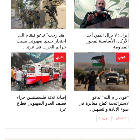
إيران: لا يزال اليمن أحد
“هند رجب” تدعو فيتنام الى
الأركان الأساسية لمحور
احتجاز جندي صهيوني بسبب
المقاومة
جرائم الحرب في غزة…
-عربي
-عربي
“قوى رام الله” تدعو
إصابة ثلاثة فلسطينيين جراء
لاستراتيجية كفاح مغايرة في
قصف العدو الصهيوني قطاع
ضوء الإبادة والتطهير…
غزة
السابق
المزيد