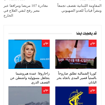
المقاومة اللبنانية تقصف تجمعاً
مغادرة 107 مريضا ومرافقا عبر
ومقراً قيادياً للعدو الصهيوني
معبر رفح لتقي العلاج في
الخارج
قد يعجبك ايضا
دولي
دولي
كوريا الشمالية تطلق صاروخاً
زاخاروفا: عمدة هيروشيما
بالستياً قصير المدى باتجاه بحر
يتجاهل مسؤولية واشنطن عن
اليابان
القصف الذري
دولي
دولي