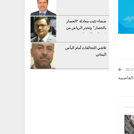
صنعاء تثبت معادلة “الحصار
بالحصار” وتحذر الرياض من
“عسكرة البحر”
تلاشي التحالفات أمام البأس
اليماني
NEX
العاصمة