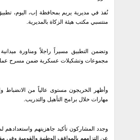
نُفذ في مديرية يريم بمحافظة إب، اليوم، تطبي
منتسبي مكتب هيئة الزكاة بالمديرية.
وتضمن التطبيق مسيراً راجلاً ومناورة ميداني
مجموعات وتشكيلات عسكرية ضمن مسرح عمليات 
وأظهر الخريجون مستوى عالياً من الانضباط وا
مهارات خلال برامج التأهيل والتدريب.
وجدد المشاركون تأكيد جاهزيتهم واستعدادهم لم
عن التزامهم بالمواقف الوطنية والقومية وفي مقد