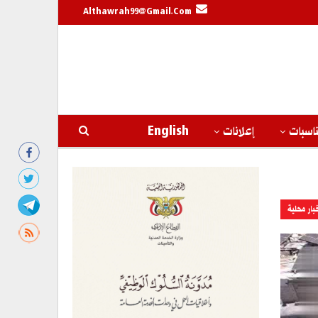
Althawrah99@gmail.com
اسبات
إعلانات
English
بار محلية