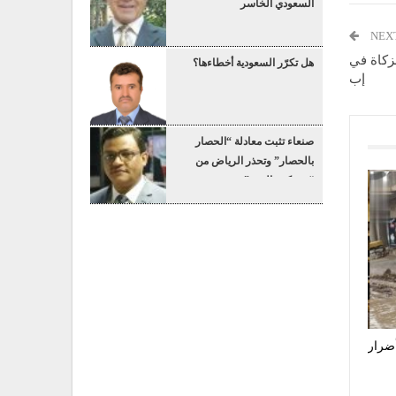
السعودي الخاسر
NEX
زكاة في
هل تكرّر السعودية أخطاءها؟
إب
صنعاء تثبت معادلة “الحصار
بالحصار” وتحذر الرياض من
“عسكرة البحر”
أضرار