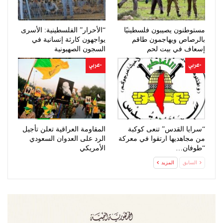
مستوطنون يصيبون فلسطينيًا
“الأحرار” الفلسطينية: الأسرى
بالرصاص ويهاجمون طاقم
يواجهون كارثة إنسانية في
إسعاف في بيت لحم
السجون الصهيونية
-عربي
-عربي
“سرايا القدس” تنعى كوكبة
المقاومة العراقية تعلن تأجيل
من مجاهديها ارتقوا في معركة
الرد على العدوان السعودي
“طوفان…
الأمريكي
السابق
المزيد