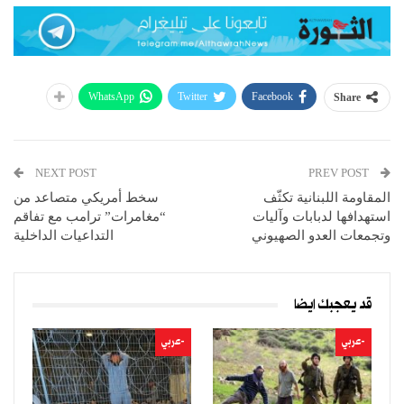
WhatsApp
Twitter
Facebook
Share
NEXT POST
PREV POST
المقاومة اللبنانية تكثّف
سخط أمريكي متصاعد من
استهدافها لدبابات وآليات
“مغامرات” ترامب مع تفاقم
وتجمعات العدو الصهيوني
التداعيات الداخلية
قد يعجبك ايضا
-عربي
-عربي