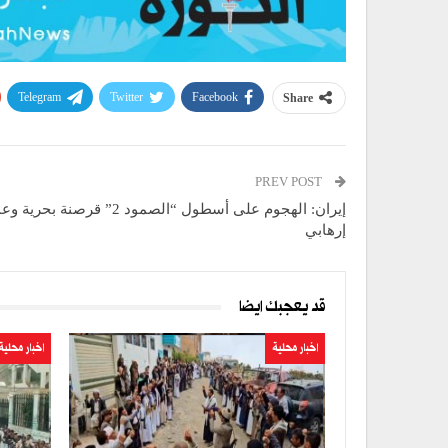
Telegram
Twitter
Facebook
Share
PREV POST
إيران: الهجوم على أسطول “الصمود 2” قرصنة بحر
إرهابي
قد يعجبك ايضا
اخبار محلية
اخبار محلية