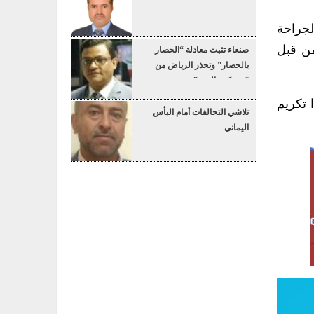
لجراحة
من قبل
صنعاء تثبت معادلة “الحصار
بالحصار” وتحذر الرياض من
“عسكرة البحر”
 تكريم
تلاشي التحالفات أمام البأس
اليماني