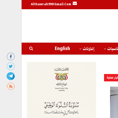
Althawrah99@gmail.com
اسبات
إعلانات
English
بار محلية