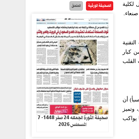
 لكلية
الصحيفة الورقية
الملحق
صنعاء.
ات التقنية
ت إليه العلوم والتكنولوجيا في جراحة الأوعية الدموية والقلب بمشاركة نحو 500 من كبار
 القلب
سبأ) أن
 وتميز
صحيفة الثورة الجمعه 24 صفر 1448- 7
 يواكب
اغسطس 2026