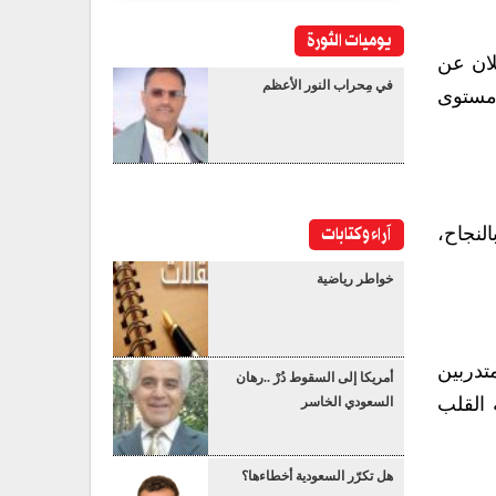
يوميات الثورة
لان عن
في مِحراب النور الأعظم
 مستوى
آراء وكتابات
لنجاح،
خواطر رياضية
تدربين
أمريكا إلى السقوط دُرْ ..رهان
 القلب
السعودي الخاسر
هل تكرّر السعودية أخطاءها؟