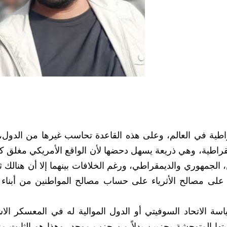
مقراطية في العالم، وعلى هذه القاعدة تحاسب غيرها من الدول،
راطية، وهي ذريعة يسهل دحضها لأن الواقع الأمريكي مغلق كليا
لجمهوري والديمقراطي، ورغم الخلافات بينهما إلا أن هنالك ثو
 على مصالح الأثرياء على حساب مصالح المواطنين من أبناء 
اسة الاتحاد السوفيتي أو الدول الموالية له في المعسكر الا
ليتها المتوحشة بحزبين بدلاً من حزبٍ موحد، وهذا هو الثابت من