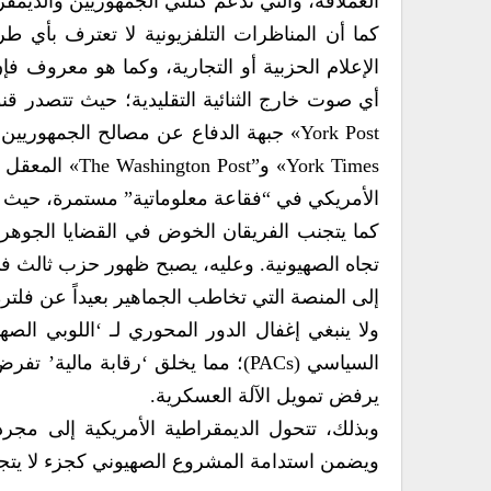
العملاقة، والتي تدعم كتلتي الجمهوريين والديمقر
كما أن المناظرات التلفزيونية لا تعترف بأي 
الإعلام الحزبية أو التجارية، وكما هو معروف 
York Times» و”
الأمريكي في “فقاعة معلوماتية” مستمرة، حيث ي
كما يتجنب الفريقان الخوض في القضايا الجوهرية
تجاه الصهيونية. وعليه، يصبح ظهور حزب ثالث في ظ
إلى المنصة التي تخاطب الجماهير بعيداً عن فلترة
ولا ينبغي إغفال الدور المحوري لـ ‘اللوبي الص
السياسي (PACs)؛ مما يخلق ‘رقابة م
يرفض تمويل الآلة العسكرية.
وبذلك، تتحول الديمقراطية الأمريكية إلى مجرد
ويضمن استدامة المشروع الصهيوني كجزء لا يتجزأ 