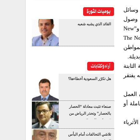
 وسائل
يوميات الثورة
ع وصول
القائد الذي يشبه شعبه
أي صوت خارج الثنائية التقليدية؛ حيث تتصدر قنوات مثل “Fox News» وصحف كـ “The Wall Street Journal» و”New
ع عن مصالح الجمهوريين، بينما تشكل منصات مثل “MSNBC» و”CNN» وصحيفتي “The New
ر المواطن
يلة.
آراء وكتابات
لثابتة
ه يفتقر
هل تكرّر السعودية أخطاءها؟
 العمل
املة أو
صنعاء تثبت معادلة “الحصار
بالحصار” وتحذر الرياض من
“عسكرة البحر”
أثرياء
تلاشي التحالفات أمام البأس