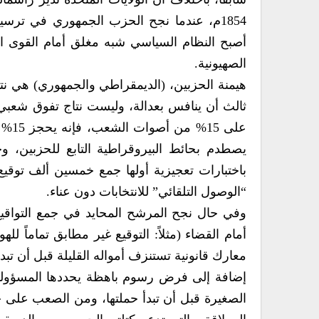
1854م، عندما نجح الحزب الجمهوري في ترس
أصبح النظام السياسي شبه مغلق أمام القوى الج
الصهيونية.
هيمنة الحزبين، (الديمقراطي والجمهوري) هي 
ثالث أن ينافس بعدالة، وليست نتاج تفوق شعبي،
على 
يصطدم بحائط البيروقراطية التابع للحزبين، 
باختبارات تعجيزية أولها جمع خمسين ألف توقيع م
“الوصول التلقائي” للانتخابات دون عناء.
وفي حال نجح المرشح المحايد في جمع التواقيع،
أمام القضاء (مثلاً: التوقيع غير مطابق تماماً ل
معارك قانونية تستنزف أمواله القليلة قبل أن تبدأ ال
إضافة إلى فرض رسوم باهظة يحددها المسؤولون
الصغيرة قبل أن تبدأ حملتها، ومن الصعب على حز