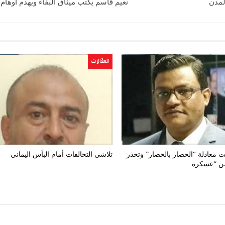
لمدن
نعيم قاسم يكتب ميثاق البقاء ويهدم أوهام 
المقالات
ت معادلة “الحصار بالحصار” وتحذر
تلاشي التحالفات أمام البأس اليماني
من “عسكرة…