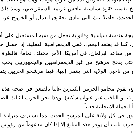
يخ نفسه كقوة سياسية تنافس غريمه الديمقراطي، ومنذ ذلك 
ديدة، خاصةً تلك التي تنادي بحقوق العمال أو الخروج عن ا
نتيجة هندسة سياسية وقانونية تجعل من شبه المستحيل على 
 كما قد يعتقد البعض، ففي الديمقراطية الفعلية، إذا حصل ح
15% من أصوات الشعب، فإنه يحجز 15% من مقاعد البرلمان. في أمريكا، الأمر مختلف تماماً، فال
وحتى ينجح مرشح من غير الديمقراطيين والجمهوريين يجب 
ن ناخبي الولاية التي ينتمي إليها، فيما مرشحو الحزبين يتمتع
 يقوم محامو الحزبين الكبيرين غالباً بالطعن في صحة هذه ال
لهوية، أو الناخب غير عنوان سكنه). وهذا يجر الحزب الثالث الص
حملة الانتخابية فعلياً.
 في كل ولاية على المرشح الجديد، مما يستنزف ميزانية ا
ب ثالث أن يوفر هذه المبالغ إلا إذا كان مدعوماً من رؤوس ا