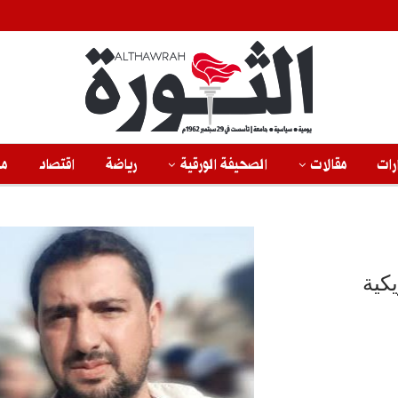
رات
مقالات
الصحيفة الورقية
رياضة
اقتصاد
من
كية