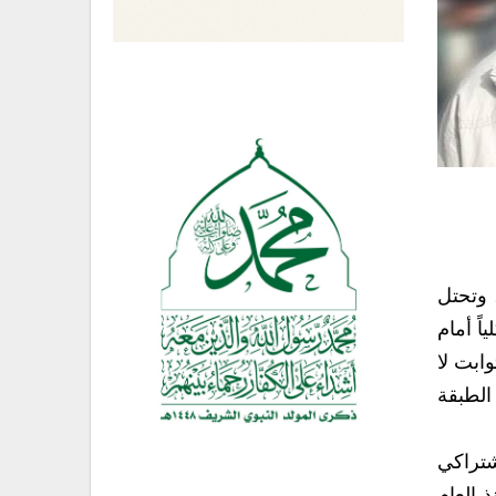
 وتحتل
ً أمام
ابت لا
الطبقة
شتراكي
ذ العام