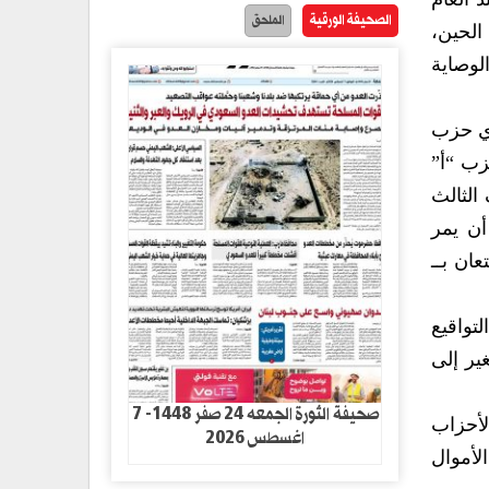
الصحيفة الورقية
الملحق
الحين،
لوصاية
أي حزب
زب “أ”
طرف الثالث
أن يمر
ان بــ
تواقيع
غير إلى
صحيفة الثورة الجمعه 24 صفر 1448- 7
لأحزاب
اغسطس 2026
لأموال