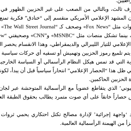
اطيين.
طرف ثالث، وبالتالي من الصعب على غير الحزبين الظهور في
فإن المشهد الإعلامي الأمريكي منقسم إلى “خنادق” فكرية تمن
York Post» جبهة الدفا
The Washington Post» المعقل الإعلامي للتيار الليبرالي والديمقراطي، وهذا الانقسام يحص
تم تلميع رموز الحزبين وتهميش أو تسفيه أي حركات سياسية بد
 التي قد تمس هيكل النظام الرأسمالي أو السياسة الخارجية ا
ل هذا “الحصار الإعلامي” انتحاراً سياسياً قبل أن يبدأ، لكون
 الحزبين الحاكمين.
هيوني’ الذي يتقاطع عضوياً مع الرأسمالية المتوحشة عبر لجان
الية’ تفرض حصاراً خانقاً على أي صوت متمرد يطالب بحقوق الطبقة الع
 ‘واجهة إجرائية’ لإدارة مصالح تكتل احتكاري يحمي ثروات ال
من الهيمنة الرأسمالية العالمية.