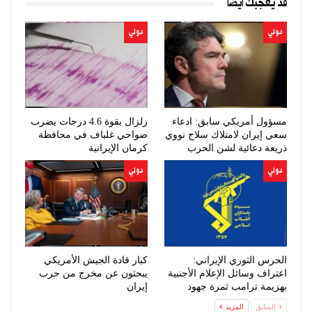
قد يعجبك ايضا
دولي
دولي
مسؤول أمريكي سابق: ادعاء
زلزال بقوة 4.6 درجات يضرب
سعي إيران لامتلاك سلاح نووي
ضواحي غلباف في محافظة
ذريعة دعائية لشن الحرب
كرمان الإيرانية
دولي
دولي
الحرس الثوري الإيراني:
كبار قادة الجيش الأمريكي
اعتراف وسائل الإعلام الأجنبية
يبحثون عن مخرج من حرب
بهزيمة ترامب ثمرة جهود
إيران
الإعلام…
السابق
المزيد