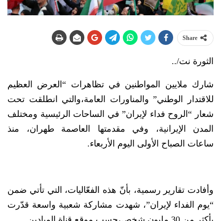
Share
الثورة نت/..
شارك ملايين المواطنين في تظاهرات “العرض العظيم
للاقتدار الوطني” والمناورات العامة،والتي انطلقت تحت
شعار “الروح فداء لإيران” في الساحات الرئيسية ومختلف
المدن الإيرانية، وفي مقدمتها العاصمة طهران، منذ
ساعات الصباح الأولى اليوم الأربعاء.
وأفادت تقارير رسمية، بأنّ هذه الفعّاليات، التي تأتي ضمن
“يوم الفداء لإيران”، شهدت مشاركة شعبية واسعة قدّرت
بأكثر من 30 مليون شخص،حسب موقع قناة الميادين.