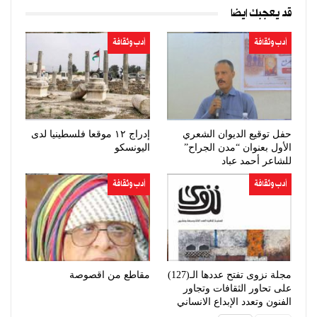
قد يعجبك ايضا
أدب وثقافة
أدب وثقافة
حفل توقيع الديوان الشعري
إدراج ١٢ موقعا فلسطينيا لدى
الأول بعنوان “مدن الجراح”
اليونسكو
للشاعر أحمد عباد
أدب وثقافة
أدب وثقافة
مجلة نزوى تفتح عددها الـ(127)
مقاطع من اقصوصة
على تحاور الثقافات وتجاور
الفنون وتعدد الإبداع الانساني