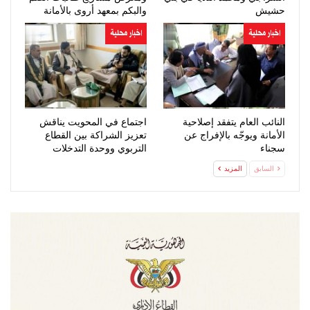
حشيش
والبكم بمعهد أروى بالأمانة
اخبار محلية
اخبار محلية
النائب العام يتفقد إصلاحية
اجتماع في المحويت يناقش
الأمانة ويوجّه بالإفراج عن
تعزيز الشراكة بين القطاع
سجناء
التربوي ووحدة التدخلات
والجمعيات…
السابق
المزيد