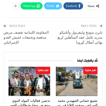
WhatsApp
Twitter
Facebook
Share
NEXT POST
PREV POST
بايرن ميونخ وليفربول وأتلتيكو
المقاومة اللبنانية تقصف مربض
مدريد تكمل عقد المتأهلين لربع
مدفعية وتجمعات لجيش العدو
نهائي أبطال أوروبا
الإسرائيلي
قد يعجبك ايضا
اخبار محلية
اخبار محلية
تشييع جثماني الشهيدين محمد
تدشين فعاليات المولد النبوي
السراجي ومحمد الثلايا في بني
ومعرض مشاريع طالبات الصم