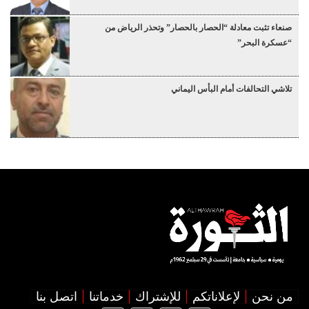
صنعاء تثبت معادلة “الحصار بالحصار” وتحذر الرياض من
“عسكرة البحر”
تلاشي التحالفات أمام البأس اليماني
من نحن
لإعلاناتكم
للإشتراك
خدماتنا
اتصل بنا