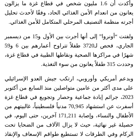
وأكدت أن 1.6 مليون شخص في قطاع غزة ما يزالون
يعانون من انعدام الأمن الغذائي الحاد، وفقًا لأحدث تحليل
أجرته منظمة التصنيف المرحلي المتكامل للأمن الغذائي.
ولفتت “أونروا” إلى أنها أجرت بين الأول و15 من ديسمبر
الجاري، فحص لـ3720 طفلاً تتراوح أعمارهم بين 6 و59
شهرًا في مراكزها الصحية ونقاطها الطبية في قطاع غزة،
وحددت 315 طفلاً يعانون من سوء التغذية.
وبدعم أمريكي وأوروبي، ارتكب جيش العدو الإسرائيلي
على مدى أكثر من عامين متواصلين منذ السابع من أكتوبر
2023، جرائم إبادة جماعية وحصار وتجويع في قطاع غزة
أسفرت عن استشهاد 70,945 مدنياً فلسطينياً، غالبيتهم من
الأطفال والنساء، وإصابة 171,211 آخرين، حتى اليوم، في
حصيلة غير نهائية، حيث لا يزال الآلاف من الضحايا تحت
الركام وفي الطرقات لا تستطيع طواقم الإسعاف والإنقاذ