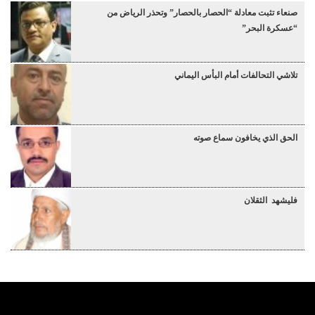
صنعاء تثبت معادلة “الحصار بالحصار” وتحذر الرياض من
“عسكرة البحر”
تلاشي التحالفات أمام البأس اليماني
الحق الذي يخافون سماع صوته
فليشهد الثقلان