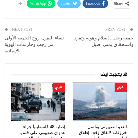
WhatsApp
Twitter
Facebook
Share
NEXT POST
PREV POST
جمعة رجب.. إسلام وهوية وتفرد
نساء اليمن.. روح الجمعة الأولى
واستحقاق يمني أصيل
من رجب وحارسات الهوية
الإيمانية
قد يعجبك ايضا
-عربي
-عربي
العدو الصهيوني يواصل
إصابة 48 فلسطينياً جراء
خروقاته لاتفاق وقف إطلاق
عدوان صهيوني على قلنديا