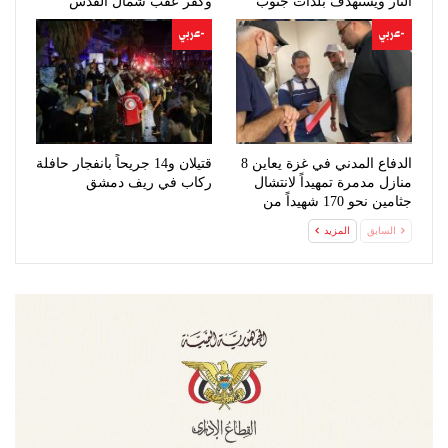
النار ويستهدف بلدات جنوب
وكفر عقب شمال القدس
لبنان
-عربي
-عربي
الدفاع المدني في غزة يعاين 8
قتيلان و14 جريحاً بانفجار حافلة
منازل مدمرة تمهيداً لانتشال
ركاب في ريف دمشق
جثامين نحو 170 شهيداً من
تحت…
السابق
المزيد