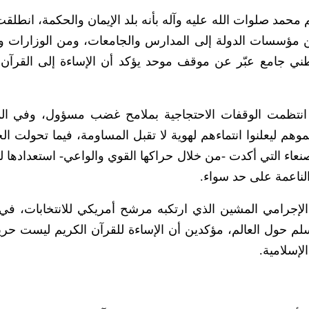
محمد صلوات الله عليه وآله بأنه بلد الإيمان والحكمة، انطلق
 مؤسسات الدولة إلى المدارس والجامعات، ومن الوزارات وا
ي جامع عبّر عن موقف موحد يؤكد أن الإساءة إلى القرآن 
 انتظمت الوقفات الاحتجاجية بملامح غضب مسؤول، وفي ا
م ليعلنوا انتماءهم لهوية لا تقبل المساومة، فيما تحولت ال
نعاء التي أكدت -من خلال حراكها القوي والواعي- استعدادها ل
الناعمة على حد سواء.
الإجرامي المشين الذي ارتكبه مرشح أمريكي للانتخابات، ف
م حول العالم، مؤكدين أن الإساءة للقرآن الكريم ليست حري
إسلامية.