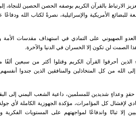
يز الارتباط بالقرآن الكريم بوصفه الحصن الحصين للنجاة، إل
للبضائع الأمريكية والإسرائيلية، نصرةً لكتاب الله ودفاعًا ع
لعدو الصهيوني على التمادي في استهداف مقدسات الأمة وثو
ذا الصمت لن تكون إلا الخسران في الدنيا والآخرة.
الذين أحرقوا القرآن الكريم وقتلوا أكثر من سبعين ألفًا من
ى الله من كل المتخاذلين والمنافقين الذين جندوا أنفسهم
حقدٍ وعداءٍ شديدين للمسلمين، داعية الشعب اليمني إلى البق
دي لإفشال كل المؤامرات، مؤكدة الجهوزية الكاملة لأي جولة
 إلا ثباتًا واندفاعًا لمواجهتهم على المستويات الفكرية وال