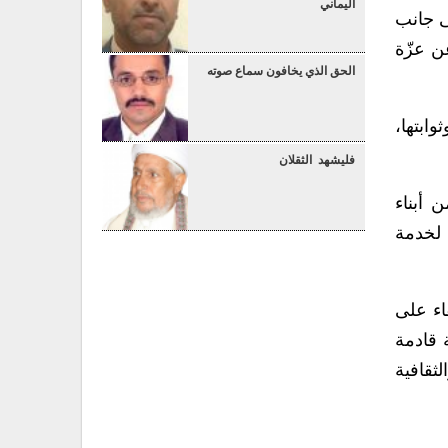
اليماني
ى جانب
ن عزّة
الحق الذي يخافون سماع صوته
ابتها،
فليشهد الثقلان
 أبناء
 لخدمة
اء على
 قادمة
ثقافية