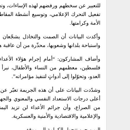
للتعبير عن سخطهم ورفضهم لهذه الإساءات، وتعز
تفعيل التحرك الإعلامي، وتوسيع أنشطة المقاطعة 
الأمة وكرامتها.
وأكدت البيانات أن الصمت والتخاذل يشجّعان ا
واستباحة بلدانها وشعوبها، محذّرة من أن عاقبة ه
وأضاف المشاركون: “أمام إجرام هؤلاء الأعداء 
فلسطين، معظمهم من النساء والأطفال، نبرأ إل
العدو، وتحوّلوا إلى أدواتٍ لتنفيذ مؤامراته”.
وشدّدت البيانات على أن هذه الجريمة تعبّر عن 
أعلى درجات الاستعداد النفسي والمعنوي والجها
من الصراع، وأن جرائم الأعداء لن تزيد اليمنيين
والإعلامية والاقتصادية والأمنية والعسكرية.
اليمن حين تتحول الكرامة إلى موقف