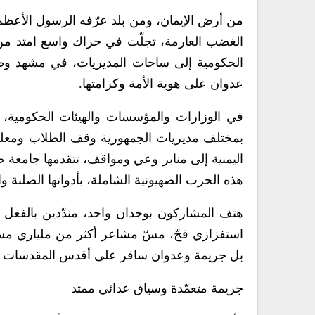
من أرض الإيمان، ومن بلد عرّفه الرسول الأعظم 
الغضب العارمة، تجلّت في حراك واسع امتد من
الحكومية إلى ساحات المديريات، في مشهد وطن
عدوان على هوية الأمة وكرامتها.
في الوزارات والمؤسسات والهيئات الحكومية،
بمختلف مديريات الجمهورية وقف الطلاب ومعلموه
اليمنية إلى منابر وعي ومواقف، تتقدمها جامعة ص
هذه الحرب الصهيونية الشاملة، بأدواتها الصلبة و
هتف المشاركون بوجدان واحد، مندّدين بالفعل 
استفزازي فجّ، مسّ مشاعر أكثر من ملياري مسل
بل جريمة وعدوان سافر على أقدس المقدسات ال
جريمة متعمّدة وسياق عدائي ممتد