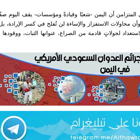
لمتزامن أن اليمن -شعبًا وقيادةً ومؤسسات- يقف اليوم صفًا 
ن محاولات الاستفزاز والإساءة لن تُفلح في كسر الإرادة، بل 
تعداد لجولاتٍ قادمة من الصراع، عنوانها الثبات، ووقودها ال