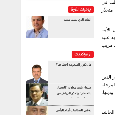
ثلت في
يوميات الثورة
متجذّر
القائد الذي يشبه شعبه
 الأمة
هد عليه
ل مريب
آراء وكتابات
هل تكرّر السعودية أخطاءها؟
 الدين
لمرحلة
صنعاء تثبت معادلة “الحصار
دينها،
بالحصار” وتحذر الرياض من
“عسكرة البحر”
تلاشي التحالفات أمام البأس
الحاشد