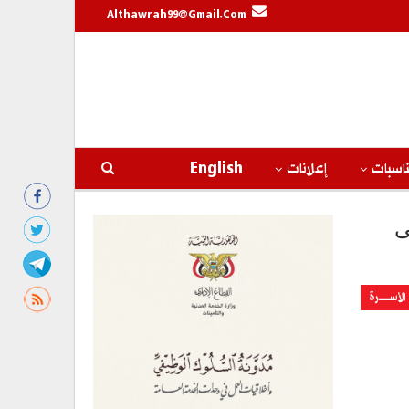
Althawrah99@gmail.com
اسبات
إعلانات
English
ى
الأســــــرة