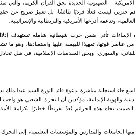
لأمريكية – الصهيونية الجديدة بحق القرآن الكريم، والتي تم
ير، ليست فعلًا فرديًا طائشًا، بل تعبيرٌ صريح عن حقدٍ 
المية، وتدعمه أذرعها الأمريكية والبريطانية والإسرائيلية.
ذه الإساءات تأتي ضمن حرب شيطانية شاملة تستهدف إذلال
ن عناصر قوتها، تمهيدًا للهيمنة عليها واستعبادها، وهو ما تش
للبناني، والسوري، وبحق المقدسات الإسلامية، في ظل تخاذ
سع جاء استجابة مباشرة لدعوة قائد الثورة السيد عبدالملك بدر
لدينية والهوية الإيمانية، مؤكدين أن التحرك الشعبي هو واجب ا
صمت تجاه هذه الجرائم يُعدّ تفريطًا خطيرًا بكرامة الأمة و
تها الجامعات والمدارس والمؤسسات التعليمية، إلى التحرك 