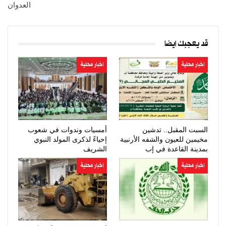
العدوان
قد يعجبك ايضا
اخبار محلية
اخبار محلية
السبت المقبل.. تدشين
أمسيات وندوات في شعوب
مخيمين للعيون والشفه الأرنبية
إحياءً لذكرى المولد النبوي
بمدينة القاعدة في إب
الشريف
اخبار محلية
اخبار محلية