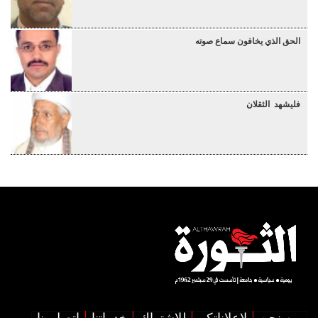
الحق الذي يخافون سماع صوته
فليشهد الثقلان