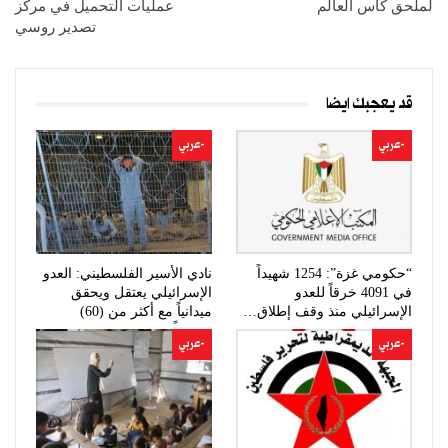
لملحق كأس العالم
عمليات التحميل في مركز
تصدير روسي
قد يعجبك ايضا
-عربي
-عربي
“حكومي غزة”: 1254 شهيداً
نادي الأسير الفلسطيني: العدو
في 4091 خرقاً للعدو
الإسرائيلي يعتقل ويحقق
الإسرائيلي منذ وقف إطلاق…
ميدانياً مع أكثر من (60)
مواطناً…
-عربي
-عربي