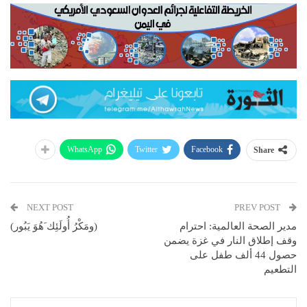
WhatsApp
Twitter
Facebook
Share
NEXT POST
PREV POST
مدير الصحة العالمية: احترام
(ومَكْرُ أُولَئِك َهُوَ يَبُور)
وقف إطلاق النار في غزة يضمن
حصول 44 ألف طفل على
التطعيم