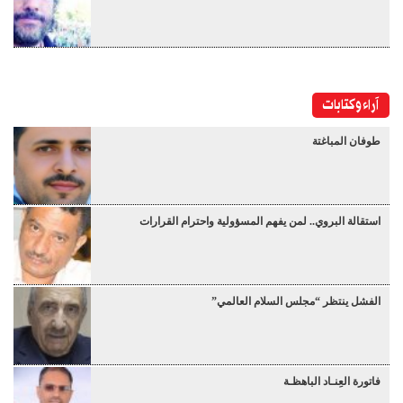
آراء وكتابات
طوفان المباغتة
استقالة البروي.. لمن يفهم المسؤولية واحترام القرارات
الفشل ينتظر “مجلس السلام العالمي”
فاتورة العِنـاد الباهظـة