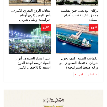
بركان الوديعة.. حين تفحّمت
معادلة الردع البحري الكبرى..
ملاحق الخيانة تحت أقدام
بأس اليمن يُغرِق أوهام
السيادة
«ترامب» ويشُلّ شريان
النفط…
تقارير
تقارير
الكماشة اليمنية: كيف تحول
على امتداد الحديدة.. أنوار
شريان الاقتصاد السعودي إلى
المولد ترسم لوحة الفرح
ورقة ضغط استراتيجية؟
استعدادًا للاحتفال الكبير
السابق
المزيد