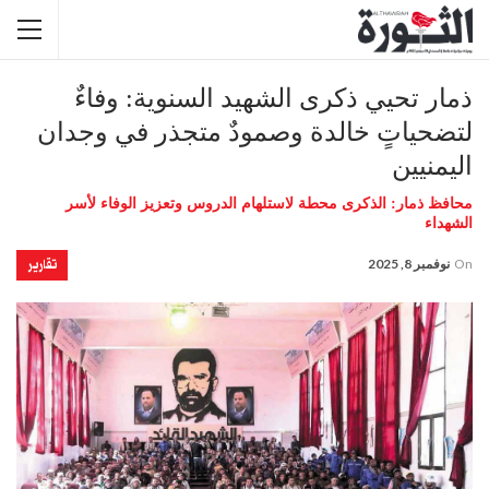
ذمار تحيي ذكرى الشهيد السنوية: وفاءٌ
لتضحياتٍ خالدة وصمودٌ متجذر في وجدان
اليمنيين
محافظ ذمار: الذكرى محطة لاستلهام الدروس وتعزيز الوفاء لأسر
الشهداء
تقارير
On
نوفمبر 8, 2025