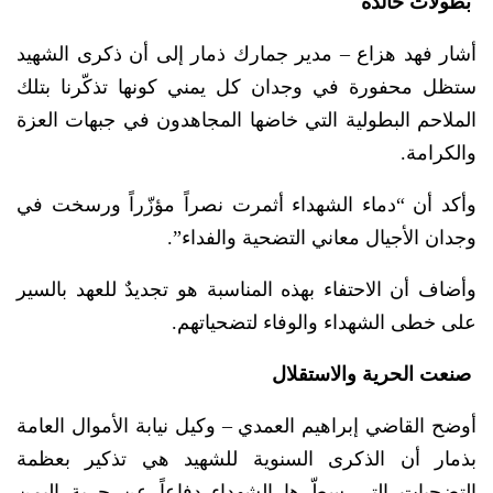
بطولات خالدة
أشار فهد هزاع – مدير جمارك ذمار إلى أن ذكرى الشهيد
ستظل محفورة في وجدان كل يمني كونها تذكّرنا بتلك
الملاحم البطولية التي خاضها المجاهدون في جبهات العزة
والكرامة.
وأكد أن “دماء الشهداء أثمرت نصراً مؤزّراً ورسخت في
وجدان الأجيال معاني التضحية والفداء”.
وأضاف أن الاحتفاء بهذه المناسبة هو تجديدٌ للعهد بالسير
على خطى الشهداء والوفاء لتضحياتهم.
صنعت الحرية والاستقلال
أوضح القاضي إبراهيم العمدي – وكيل نيابة الأموال العامة
بذمار أن الذكرى السنوية للشهيد هي تذكير بعظمة
التضحيات التي سطّرها الشهداء دفاعاً عن حرية اليمن