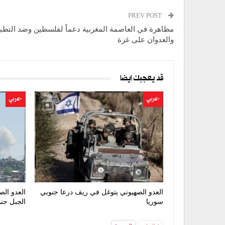
PREV POST
مظاهرة في العاصمة المغربية دعماً لفلسطين وضد التطبي
والعدوان على غزة
قد يعجبك ايضا
-عربي
-عربي
العدو الصهيوني يتوغل في ريف درعا جنوبي
العدو الص
سوريا
الجبل جنو