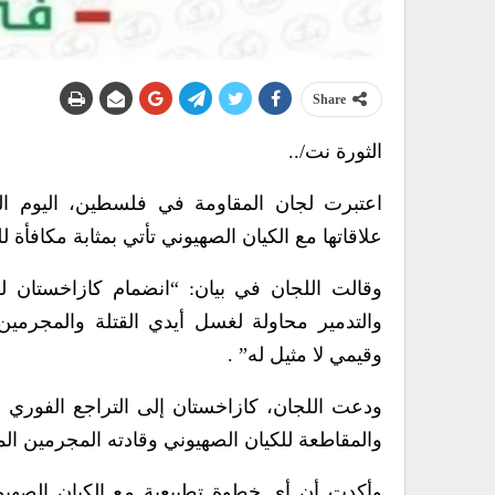
Share
الثورة نت/..
اعتبرت لجان المقاومة في فلسطين، اليوم الجم
علاقاتها مع الكيان الصهيوني تأتي بمثابة مكافأة 
وقالت اللجان في بيان: “انضمام كازاخستان للإ
والتدمير محاولة لغسل أيدي القتلة والمجرمي
وقيمي لا مثيل له” .
ودعت اللجان، كازاخستان إلى التراجع الفوري 
والمقاطعة للكيان الصهيوني وقادته المجرمين ا
وأكدت أن أي خطوة تطبيعية مع الكيان الصهيو