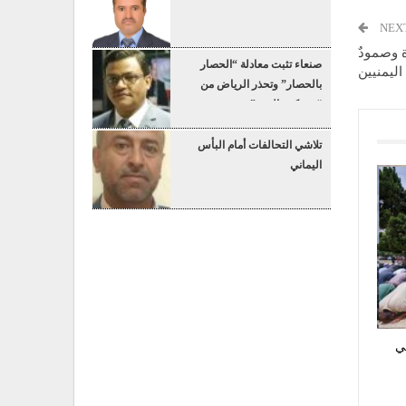
NEX
ة وصمودٌ
صنعاء تثبت معادلة “الحصار
ليمنيين
بالحصار” وتحذر الرياض من
“عسكرة البحر”
تلاشي التحالفات أمام البأس
اليماني
ي