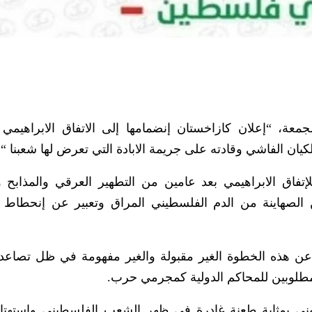
عة، “إعلان كازاخستان إنضمامها إلى الاتفاق الابراهيمي 
للكيان الفاشي وقادته على جريمة الابادة التي تعرض لها شعبنا “.
تفاق الابراهيمي بعد عامين من التطهير العرقي والمذابح و
ن الصهاينة من الدم الفلسطيني المراق وتعبير عن إنحطاط 
عن هذه الخطوة الغير مقبولة والغير مفهومة في ظل تصاعد 
لمطلوبين للمحاكم الدولية كمجرمي حرب.
ني بمثابة طعنة غادرة في ظهر الشعب الفلسطيني وإستهتار