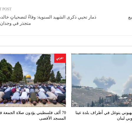
T POST
ع
ذمار تحيي ذكرى الشهيد السنوية: وفاءٌ لتضحياتٍ خالد
متجذر في وجدان ا
-عربي
هيوني يتوغل في أطراف بلدة عيتا
70 ألف فلسطيني يؤدون صلاة الجمعة ف
بي لبنان
المسجد الأقصى