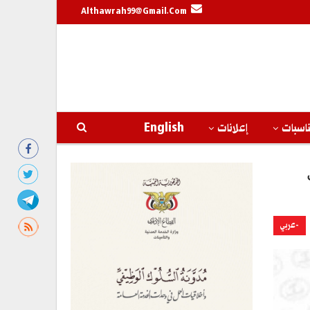
Althawrah99@gmail.com
اسبات
إعلانات
English
-عربي