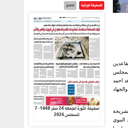
الصحيفة الورقية
الملحق
لخميس صرف النصف الأول من معاش شهر إبريل 2021م للمتقاعدين
المجلس
د احمد
الجهاد
صحيفة الثورة الجمعه 24 صفر 1448- 7
بشريحة
اغسطس 2026
النبوي