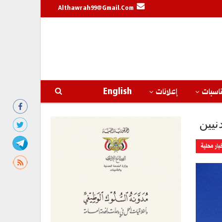
Althawrah99@gmail.com
اسبات
إعلانات
English
بار محلية