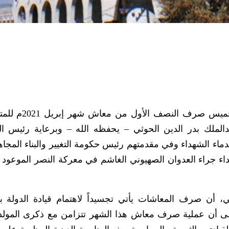
تبدأ الهيئة العامة للتأمينات والمعاشات اليوم ا
د عبدالملك بدر الدين الحوثي – يحفظه الله – وبرعاية رئيس 
ماء الشهداء وفي مقدمتهم رئيس حكومة التغيير والبناء المجاه
اء جراء العدوان الصهيوني الغاشم في معركة النصر الموعود و
في، أن صرف المعاشات يأتي تجسيداً لاهتمام قيادة الدولة 
إلى أن عملية صرف معاش هذا الشهر تتزامن مع ذكرى المولد 