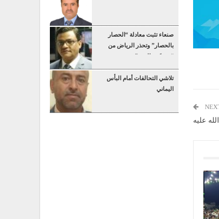
صنعاء تثبت معادلة “الحصار
بالحصار” وتحذر الرياض من
“عسكرة البحر”
تلاشي التحالفات أمام البأس
اليماني
NEX
لله عليه