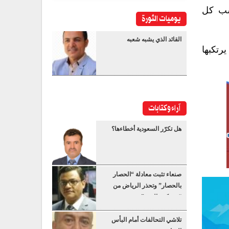
سَب كل
يوميات الثورة
القائد الذي يشبه شعبه
رتكبها
آراء وكتابات
هل تكرّر السعودية أخطاءها؟
صنعاء تثبت معادلة “الحصار
بالحصار” وتحذر الرياض من
“عسكرة البحر”
تلاشي التحالفات أمام البأس