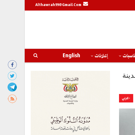
Althawrah99@gmail.com
اسبات
إعلانات
English
دينة
-عربي