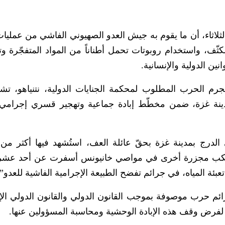
ثلاثاء، أن ما يقوم به جيش العدو الصهيوني الفاشي من عمليات
ثّف، واستخدام روبوتات تحمل أطناناً من المواد المتفجّرة وت
ين الدولية والإنسانية.
 الحرب المطلوب لمحكمة الجنايات الدولية، نتنياهو، تشنّ
 مدينة غزة، ضمن مخطّط إبادة جماعية وتهجير قسري إجرامي
الدرج بمدينة غزة بحقّ عائلة العف، استُشهد فيها أكثر م
رتكب مجزرة أخرى في مواصي خانيونس أسفرت عن أحد عشر 
تعبئة المياه، في جرائم تفضح الطبيعة الإجرامية الفاشية للعدو”.
ئم حرب موصوفة بموجب القانون الدولي والقانون الدولي الإ
 لفرض وقف هذه الإبادة الوحشية ومحاسبة المسؤولين عنها.