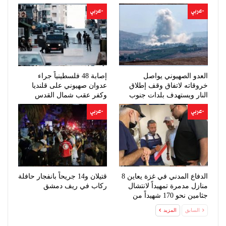
-عربي
-عربي
العدو الصهيوني يواصل
إصابة 48 فلسطينياً جراء
خروقاته لاتفاق وقف إطلاق
عدوان صهيوني على قلنديا
النار ويستهدف بلدات جنوب
وكفر عقب شمال القدس
لبنان
-عربي
-عربي
الدفاع المدني في غزة يعاين 8
قتيلان و14 جريحاً بانفجار حافلة
منازل مدمرة تمهيداً لانتشال
ركاب في ريف دمشق
جثامين نحو 170 شهيداً من
تحت…
السابق
المزيد