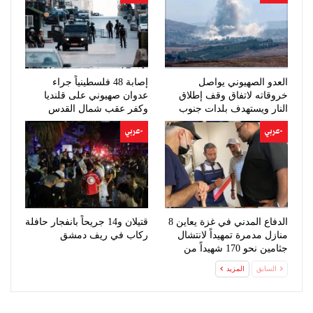
العدو الصهيوني يواصل
إصابة 48 فلسطينياً جراء
خروقاته لاتفاق وقف إطلاق
عدوان صهيوني على قلنديا
النار ويستهدف بلدات جنوب
وكفر عقب شمال القدس
لبنان
-عربي
-عربي
الدفاع المدني في غزة يعاين 8
قتيلان و14 جريحاً بانفجار حافلة
منازل مدمرة تمهيداً لانتشال
ركاب في ريف دمشق
جثامين نحو 170 شهيداً من
تحت…
السابق
المزيد