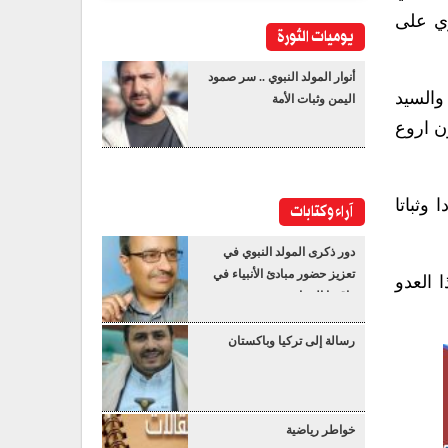
ري على
يوميات الثورة
أنوار المولد النبوي .. سر صمود
والسيد
اليمن وثبات الأمة
ن اروع
وثباتا
آراء وكتابات
دور ذكرى المولد النبوي في
تعزيز حضور مبادئ الأنبياء في
 العدو
واقعنا المعاصر
رسالة إلى تركيا وباكستان
خواطر رياضية