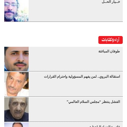
خــيار الحــل
آراء وكتابات
طوفان المباغتة
استقالة البروي.. لمن يفهم المسؤولية واحترام القرارات
الفشل ينتظر “مجلس السلام العالمي”
فاتورة العِنـاد الباهظـة