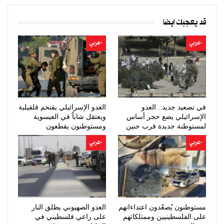
قد يعجبك ايضا
-عربي
-عربي
في تصعيد جديد.. العدو
العدو الإسرائيلي يقتحم قلقيلية
الإسرائيلي يضع حجر أساس
ويعتقل شاباً في العيسوية
لمستوطنة جديدة قرب جنين
ومستوطنون يقطعون
عشرات…
-عربي
-عربي
مستوطنون يُصعّدون اعتداءاتهم
العدو الصهيوني يطلق النار
على الفلسطينيين وممتلكاتهم
على راعي فلسطيني في