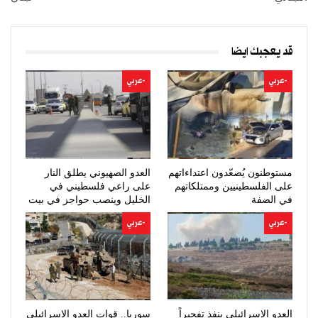
قد يعجبك ايضا
-عربي
-عربي
مستوطنون يُصعّدون اعتداءاتهم
العدو الصهيوني يطلق النار
على الفلسطينيين وممتلكاتهم
على راعي فلسطيني في
في الضفة
الخليل وينصب حواجز في بيت
لحم
-عربي
-عربي
العدو الإسرائيلي ينفذ تفجيراً
سوريا.. قوات العدو الإسرائيلي