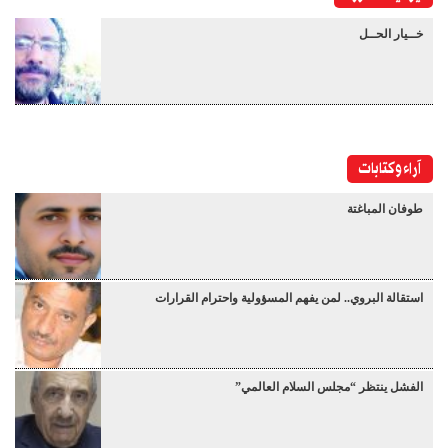
خــيار الحــل
آراء وكتابات
طوفان المباغتة
استقالة البروي.. لمن يفهم المسؤولية واحترام القرارات
الفشل ينتظر “مجلس السلام العالمي”