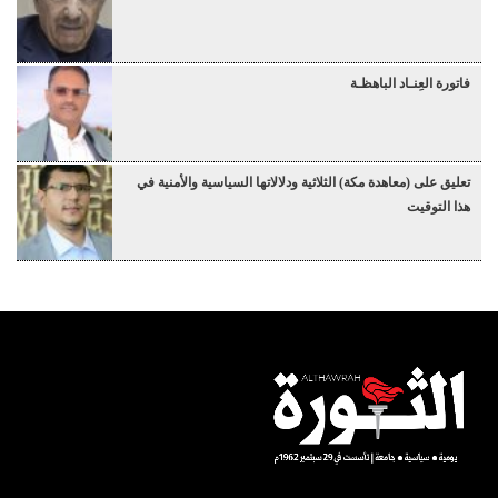
فاتورة العِنـاد الباهظـة
تعليق على (معاهدة مكة) الثلاثية ودلالاتها السياسية والأمنية في
هذا التوقيت