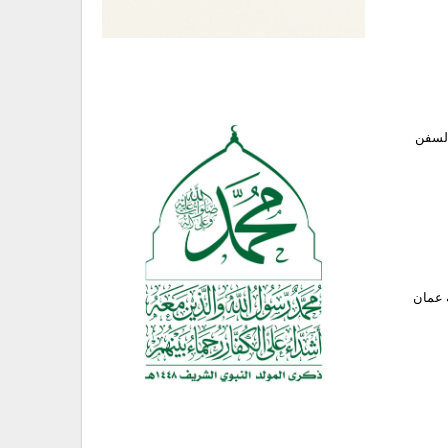
السفن
 عمان