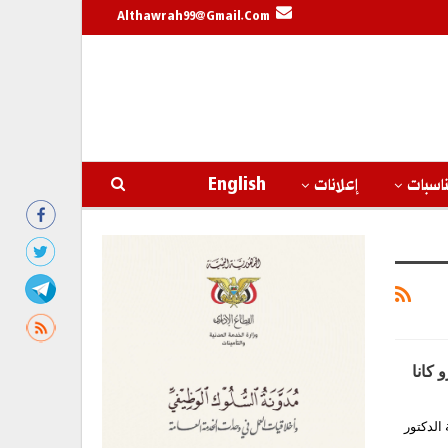
Althawrah99@gmail.com
اسبات
إعلانات
English
 كانا
الدكتور