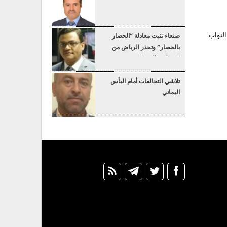
لنواب
صنعاء تثبت معادلة “الحصار
بالحصار” وتحذر الرياض من
“عسكرة البحر”
تلاشي التحالفات أمام البأس
اليماني