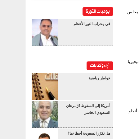
يوميات الثورة
س مجلس
في مِحراب النور الأعظم
يجيريا
آراء وكتابات
خواطر رياضية
أمريكا إلى السقوط دُرْ ..رهان
أنجلو
السعودي الخاسر
هل تكرّر السعودية أخطاءها؟