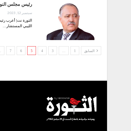
رئيس مجلس النواب
سبتمبر 12, 2023
الثورة نت| أعرب رئي
الليبي المستشار…
السابق
1
…
3
4
5
6
7
…