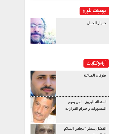
يوميات الثورة
خــيار الحــل
آراء وكتابات
طوفان المباغتة
استقالة البروي.. لمن يفهم
المسؤولية واحترام القرارات
الفشل ينتظر “مجلس السلام