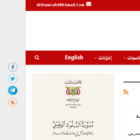
Althawrah99@gmail.com
اسبات
إعلانات
English
ة
مدربين