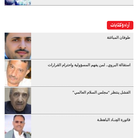
آراء وكتابات
طوفان المباغتة
استقالة البروي.. لمن يفهم المسؤولية واحترام القرارات
الفشل ينتظر “مجلس السلام العالمي”
فاتورة العِنـاد الباهظـة