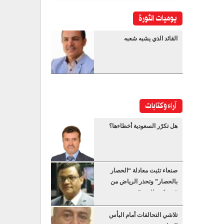
يوميات الثورة
القائد الذي يشبه شعبه
آراء وكتابات
هل تكرّر السعودية أخطاءها؟
صنعاء تثبت معادلة “الحصار
بالحصار” وتحذر الرياض من
“عسكرة البحر”
تلاشي التحالفات أمام البأس