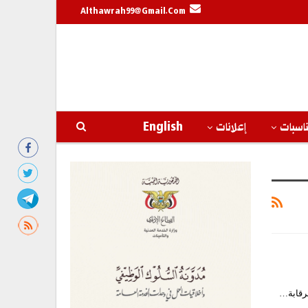
Althawrah99@gmail.com
اسبات
إعلانات
English
لرقابة…