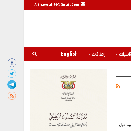
Althawrah99@gmail.com
اسبات
إعلانات
English
وية حول