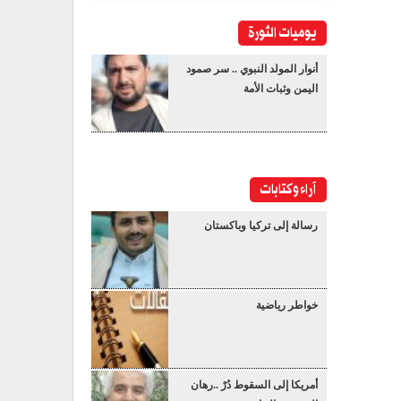
يوميات الثورة
أنوار المولد النبوي .. سر صمود
اليمن وثبات الأمة
آراء وكتابات
رسالة إلى تركيا وباكستان
خواطر رياضية
أمريكا إلى السقوط دُرْ ..رهان