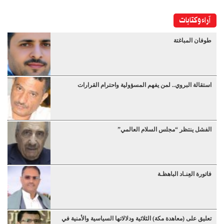
آراء وكتابات
طوفان المباغتة
استقالة البروي.. لمن يفهم المسؤولية واحترام القرارات
الفشل ينتظر “مجلس السلام العالمي”
فاتورة العِنـاد الباهظـة
تعليق على (معاهدة مكة) الثلاثية ودلالاتها السياسية والأمنية في