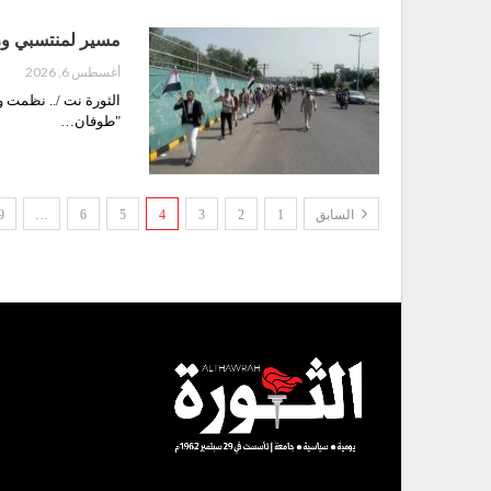
مسير لمنتسبي وزار
أغسطس 6, 2026
الثورة نت /.. نظمت و
"طوفان…
السابق
1
2
3
4
5
6
…
9