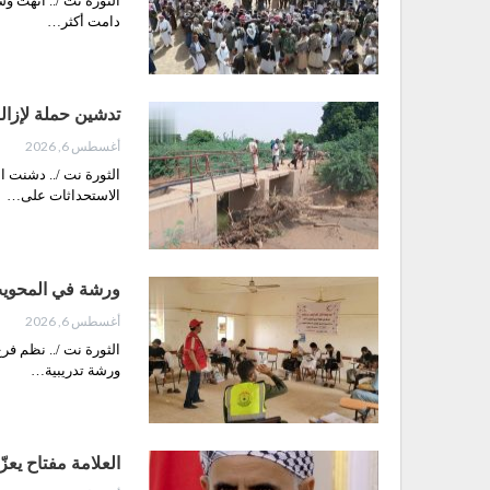
الثورة نت /.. أنهت 
دامت أكثر…
تدشين حملة لإزال
أغسطس 6, 2026
الثورة نت /.. دشنت ال
الاستحداثات على…
ورشة في المحويت 
أغسطس 6, 2026
الثورة نت /.. نظم فر
ورشة تدريبية…
العلامة مفتاح يعز