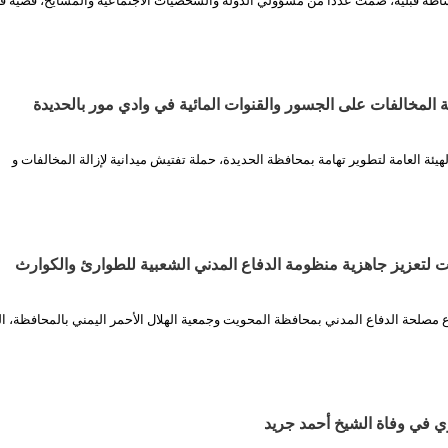
وساطة قبلية، ضمت عددًا من مسؤولي الدولة والشخصيات الاجتماعية والمشايخ، قضية قت
ة المخالفات على الجسور والقنوات المائية في وادي مور بالحديدة
هيئة العامة لتطوير تهامة بمحافظة الحديدة، حملة تفتيش ميدانية لإزالة المخالفات و
لتعزيز جاهزية منظومة الدفاع المدني الشعبية للطوارئ والكوارث
ع مصلحة الدفاع المدني بمحافظة المحويت وجمعية الهلال الأحمر اليمني بالمحافظة، ال
ّي في وفاة الشيخ أحمد جريد