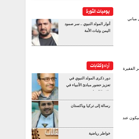
يوميات الثورة
 مباني
أنوار المولد النبوي .. سر صمود
اليمن وثبات الأمة
آراء وكتابات
 اليوم، توزيع 400 سلة غذائية للأسر الفقيرة
دور ذكرى المولد النبوي في
تعزيز حضور مبادئ الأنبياء في
واقعنا المعاصر
رسالة إلى تركيا وباكستان
سيكون عند
خواطر رياضية