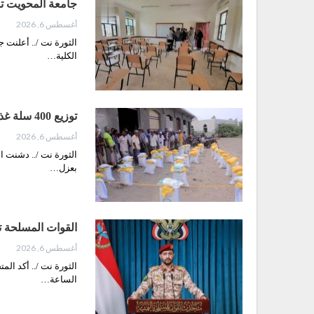
جامعة المحويت تس
أغسطس 6, 2026
الثورة نت /.. أعلنت 
الكلية…
توزيع 400 سلة غذائية للأسر الفقيرة في الدريهمي بالحديدة
أغسطس 6, 2026
بعزل…
القوات المسلحة تصدر بي
أغسطس 6, 2026
الثورة نت /.. أكد ال
الساعة…