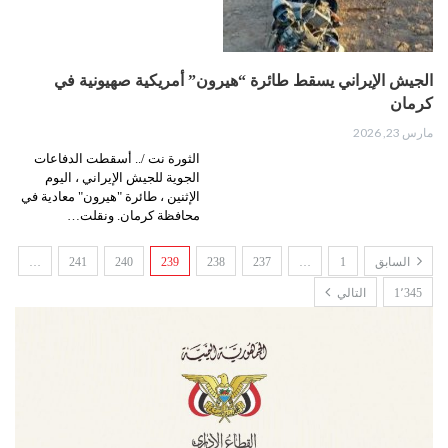
الجيش الإيراني يسقط طائرة “هيرون” أمريكية صهيونية في
كرمان
مارس 23, 2026
الثورة نت /.. أسقطت الدفاعات
الجوية للجيش الإيراني ، اليوم
الإثنين ، طائرة "هيرون" معادية في
محافظة كرمان. ونقلت…
السابق
1
…
237
238
239
240
241
…
1٬345
التالي