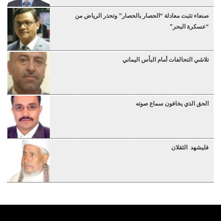
صنعاء تثبت معادلة “الحصار بالحصار” وتحذر الرياض من
“عسكرة البحر”
تلاشي التحالفات أمام البأس اليماني
الحق الذي يخافون سماع صوته
فليشهد الثقلان