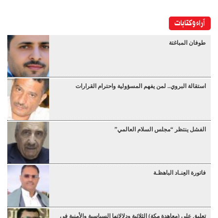
آراء وكتابات
طوفان المباغتة
استقالة البروي.. لمن يفهم المسؤولية واحترام القرارات
الفشل ينتظر “مجلس السلام العالمي”
فاتورة العِنـاد الباهظـة
تعليق على (معاهدة مكة) الثلاثية ودلالاتها السياسية والأمنية في