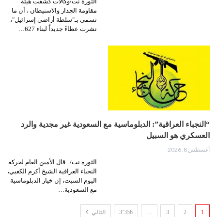
الثورة نت/وكالات كشفت هيئة
مقاومة الجدار والاستيطان ، أن ما
تسمى بـ"سلطة أراضي إسرائيل"،
نشرت عطاءً جديداً لبناء 627…
“النجباء العراقية”: الدبلوماسية مع السعودية غير مجدية والرد
العسكري هو السبيل
أغسطس 8, 2026
الثورة نت/.. قال الأمين العام لحركة
النجباء العراقية الشيخ أكرم الكعبي،
اليوم السبت، إن خيار الدبلوماسية
مع السعودية…
1
2
3
…
3٬356
التالي