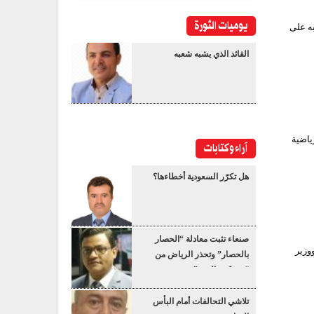
يوميات الثورة
به على
القائد الذي يشبه شعبه
ياضية
آراء وكتابات
هل تكرّر السعودية أخطاءها؟
صنعاء تثبت معادلة “الحصار
وزير
بالحصار” وتحذر الرياض من
“عسكرة البحر”
تلاشي التحالفات أمام البأس