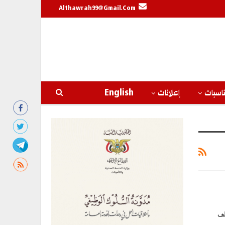
Althawrah99@gmail.com
اسبات
إعلانات
English
لف