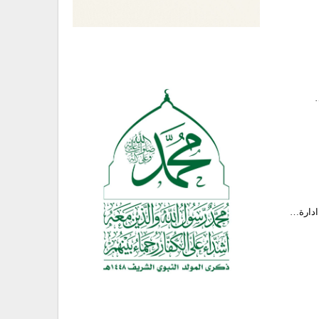
…
 ادارة…