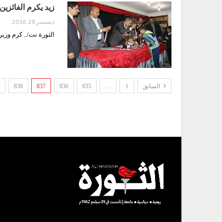
زيد يكرم الفائزين
ديسمبر 28, 2016
الثورة نت/.. كرم وزي
السابق
1
…
835
836
837
838