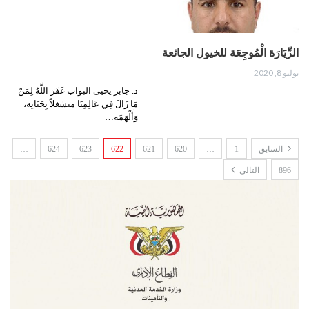
الزِّيَارَة الْمُوجِعَة للخيول الجائعة
يوليو 8, 2020
د. جابر يحيى البواب غَفَرَ اللَّهُ لِمَنْ
مَا زَالَ فِي عَالِمِنَا منشغلاً بِحَيَاتِه،
وَأَلْهَمَه…
السابق
1
…
620
621
622
623
624
…
896
التالي