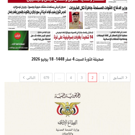
صحيفة الثورة السبت 4 صفر 1448- 18 يوليو 2026
السابق
1
2
3
4
…
679
التالي