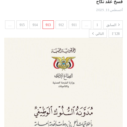
فسخ عقد نكاح
أغسطس 11, 2025
السابق
1
…
911
912
913
914
915
…
1٬128
التالي