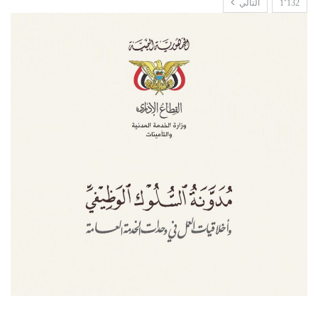
1٬132
التالي