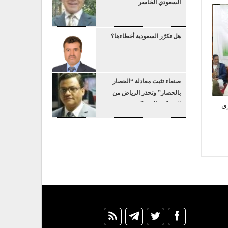
السعودي الخاسر
هل تكرّر السعودية أخطاءها؟
صنعاء تثبت معادلة “الحصار
بالحصار” وتحذر الرياض من
“عسكرة البحر”
رى