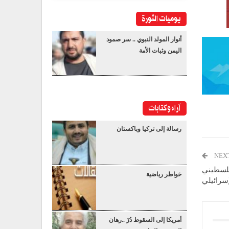
يوميات الثورة
أنوار المولد النبوي .. سر صمود
اليمن وثبات الأمة
آراء وكتابات
رسالة إلى تركيا وباكستان
NEX
فلسطيني
خواطر رياضية
لإسرائيلي
أمريكا إلى السقوط دُرْ ..رهان