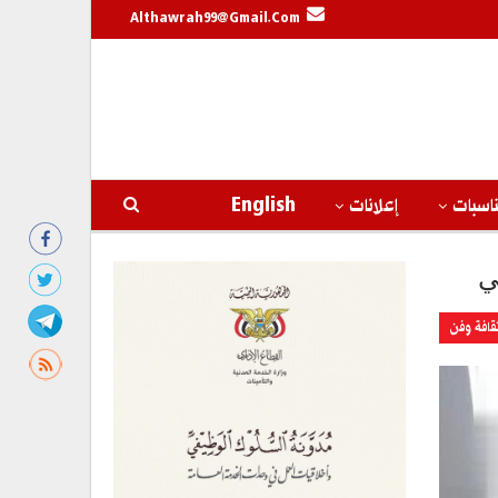
Althawrah99@gmail.com
اسبات
إعلانات
English
ي
قافة وفن