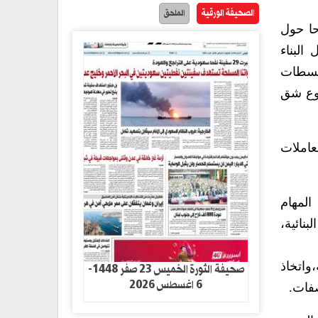
الصحيفة الورقية
الملحق
حا حول
البناء
لبسطات
روع شق
عاملات
المهام
نائية،
واتخاذ
صحيفة الثورة الخميس 23 صفر 1448-
6 اغسطس 2026
صفات.