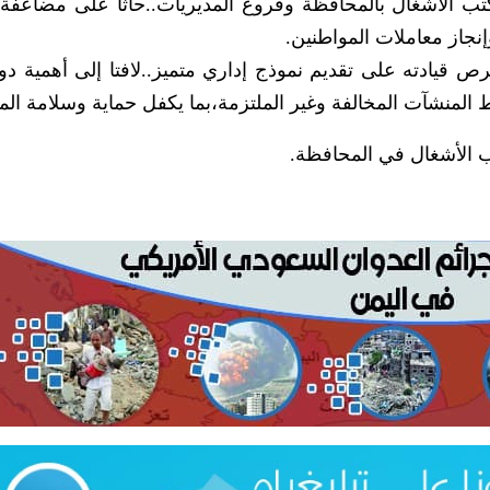
كتب الأشغال بالمحافظة وفروع المديريات..حاثا على مضاعفة 
نجاز معاملات المواطنين.
يادته على تقديم نموذج إداري متميز..لافتا إلى أهمية دور
لمنشآت المخالفة وغير الملتزمة،بما يكفل حماية وسلامة المج
ب الأشغال في المحافظة.