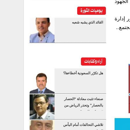
الجهود
يوميات الثورة
 إدارة
القائد الذي يشبه شعبه
تمع..
آراء وكتابات
هل تكرّر السعودية أخطاءها؟
صنعاء تثبت معادلة “الحصار
بالحصار” وتحذر الرياض من
“عسكرة البحر”
تلاشي التحالفات أمام البأس