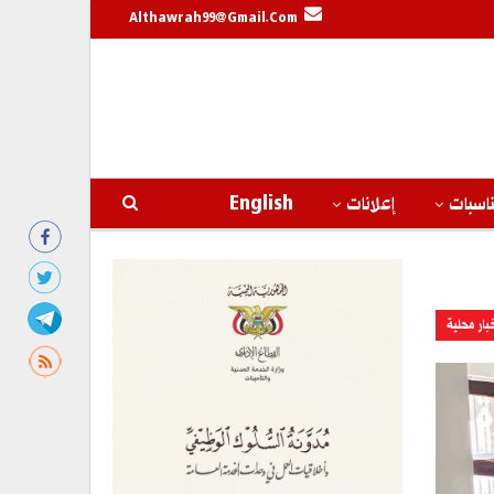
Althawrah99@gmail.com
اسبات
إعلانات
English
بار محلية