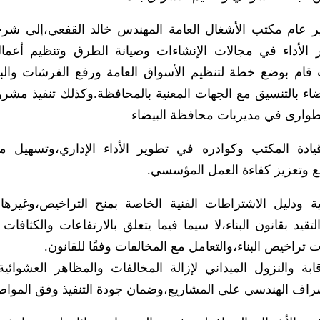
ير عام مكتب الأشغال العامة المهندس خالد القفعي،إلى شر
الأداء في مجالات الإنشاءات وصيانة الطرق وتنظيم أعمال 
ب قام بوضع خطة لتنظيم الأسواق العامة ورفع الفرشات وا
بيضاء بالتنسيق مع الجهات المعنية بالمحافظة.وكذلك تنفيذ مش
لطوارى في مديريات محافظة البيضاء
قيادة المكتب وكوادره في تطوير الأداء الإداري،وتسهيل م
ع وتعزيز كفاءة العمل المؤسسي.
يمية ودليل الاشتراطات الفنية الخاصة بمنح التراخيص،وغيرها 
 بقانون البناء،لا سيما فيما يتعلق بالارتفاعات والكثافات الب
ت تراخيص البناء،والتعامل مع المخالفات وفقًا للقانون.
 والنزول الميداني لإزالة المخالفات والمظاهر العشوائية،
لإشراف الهندسي على المشاريع،وضمان جودة التنفيذ وفق الموا