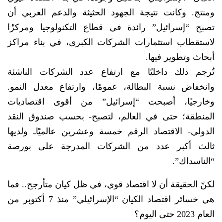
ومنتج. وكانت نتيجة الجهود الحثيثة والدعم الغربي أن
تصبح “إسرائيل” رائدة في قطاع التكنولوجيا ومركزًا
لاستقطاب استثمارات الشركات الكبرى، في بناء مراكز
أبحاث وتطوير فيها.
تُرجم ذلك داخليًا مع ارتفاع عدد الشركات الناشئة
وانخفاض نسبة البطالة، عمومًا، وارتفاع معدل النمو.
وخارجيًا، أصبحت “إسرائيل” من أقوى اقتصاديات
المنطقة؛ حتى في العالم، لتصبح- بحسب صندوق النقد
الدولي- الاقتصاد الرقم خمسة وعشرين عالميًاـ ولديها
ثالث أكبر عدد من الشركات المدرجة على بورصة
“الناسداك”.
لكنّ الحقيقة أن لا اقتصاد قوي، في ظل كيان متأرجح.. فما
هي خسائر اقتصاد الكيان “الإسرائيلي” منذ 7 أكتوبر من
العام 2023 حتى اليوم؟