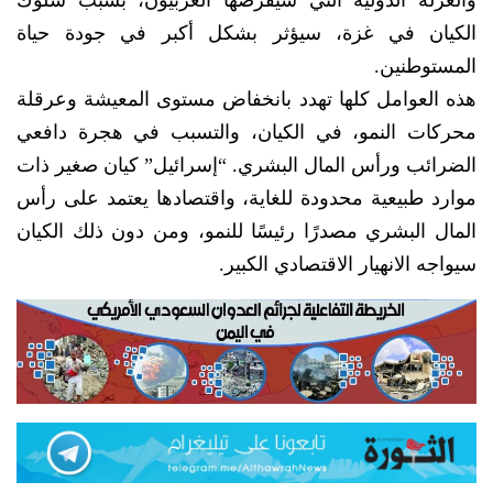
والعزلة الدولية التي سيفرضها الغربيون، بسبب سلوك
الكيان في غزة، سيؤثر بشكل أكبر في جودة حياة
المستوطنين.
هذه العوامل كلها تهدد بانخفاض مستوى المعيشة وعرقلة
محركات النمو، في الكيان، والتسبب في هجرة دافعي
الضرائب ورأس المال البشري. “إسرائيل” كيان صغير ذات
موارد طبيعية محدودة للغاية، واقتصادها يعتمد على رأس
المال البشري مصدرًا رئيسًا للنمو، ومن دون ذلك الكيان
سيواجه الانهيار الاقتصادي الكبير.