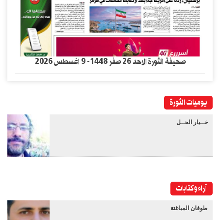
صحيفة الثورة الاحد 26 صفر 1448- 9 اغسطس 2026
يوميات الثورة
خــيار الحــل
آراء وكتابات
طوفان المباغتة