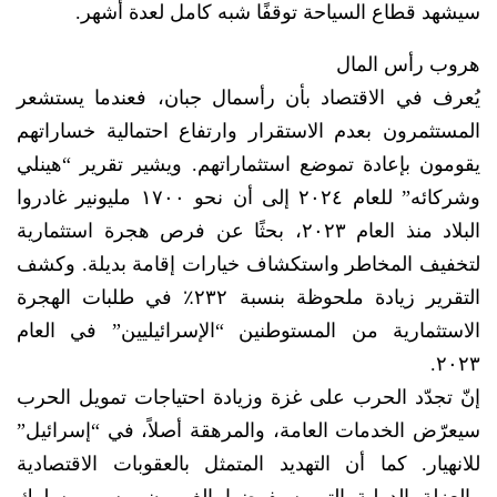
سيشهد قطاع السياحة توقفًا شبه كامل لعدة أشهر.
هروب رأس المال
يُعرف في الاقتصاد بأن رأسمال جبان، فعندما يستشعر
المستثمرون بعدم الاستقرار وارتفاع احتمالية خساراتهم
يقومون بإعادة تموضع استثماراتهم. ويشير تقرير “هينلي
وشركائه” للعام ٢٠٢٤ إلى أن نحو ١٧٠٠ مليونير غادروا
البلاد منذ العام ٢٠٢٣، بحثًا عن فرص هجرة استثمارية
لتخفيف المخاطر واستكشاف خيارات إقامة بديلة. وكشف
التقرير زيادة ملحوظة بنسبة ٢٣٢٪ في طلبات الهجرة
الاستثمارية من المستوطنين “الإسرائيليين” في العام
٢٠٢٣.
إنّ تجدّد الحرب على غزة وزيادة احتياجات تمويل الحرب
سيعرّض الخدمات العامة، والمرهقة أصلاً، في “إسرائيل”
للانهيار. كما أن التهديد المتمثل بالعقوبات الاقتصادية