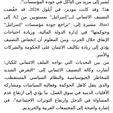
تُشير إلى مزيد من التآكل في جودة المؤسسات”.
هذا؛ وقد كانت موديز، في أيلول 2024، قد خفّضت
التصنيف الائتماني لـــ”إسرائيل” بمستويين من A2 إلى
Baa1، مشيرة إلى: “تراجع جودة مؤسسات “إسرائيل”
وحوكمتها” في إدارة الدولة المالية، وزيادة احتياجات
الإنفاق خلال الحرب. ومن المعلوم أن انخفاض التصنيف
يؤدي إلى زيادة تكاليف الائتمان على الحكومة والشركات
والأسر.
من بين التحديات التي تواجه الملف الائتماني للكيان؛
أشارت وكالة التصنيف الائتماني إلى: “التعرض الشديد
للمخاطر الجيوسياسية والنظام السياسي المستقطب،
والذي يثقل كاهل الحوكمة وفعالية السياسات ومشاركة
الأقليات الدينية في سوق العمل، ما يؤدي إلى ارتفاع عدم
المساواة في الدخل وارتفاع التوترات الاجتماعية”، في
إشارة واضحة إلى المجتمعات العربية والحريديم.