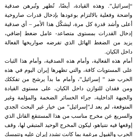
“إسرائيل”. وهذه القيادة، أيضّا، تُظهر وتُبرهن صدقية
واضحة وفعلية بالالتزام بوعودها بإدخال قدرات صاروخية
أعلى وأشد قدرة كل مرة، ليشكّل هذا الأمر – أي صدقية
إدخال القدرات بمستوى متصاعد- عامل ضغط إضافي،
يزيد من الضغط الهائل الذي تفرضه صواريخها الفعالة
داخل الكيان.
أمام هذه الفعالية، وأمام هذه الصدقية، وأمام هذا الثبات
على المستويات كافة، والتي تظهرها إيران اليوم في هذه
الحرب ضد ” إسرائيل”، وأمام ما بدأ يرشح من تفككك
ومن فقدان للتوازن داخل الكيان، على مستوى القيادة
والجبهة الداخلية، جراء الخسائر الضخمة والمؤلمة وغير
المتوقعة، لم يعد لـ”إسرائيل” من خيار غير البحث الجدي
والسريع عن مخرج مناسب من هذا المستنقع القاتل الذي
إوقعها فيه نتنياهو، ليكون المخرج الوحيد المتبقي لها، وقف
الحرب والقبول مرغمة بما كانت تشدد إيران عليه وتتمسك