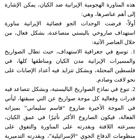
هذه المناورة الهجومية الإيرانية ضد الكيان، يمكن الإشارة
إلى أهم عناصرها، وهي:
أولاً- فرضت الوحدات الجو فضائية الإيرانية مناورة
استهداف صاروخي باليستي متصاعدة، بشكل فعال، من
خلال العناصر الآتية:
1. توسع في جغرافية الاستهداف، حيث تطال الصواريخ
والمسيرات الإيرانية مدن الكيان ومناطقها كلها، في
فلسطين المحتلة، وبشكل تتزايد فيه أعداد الإصابات على
نحو لافت وصادم.
2. تنوع في نماذج الصواريخ الباليستية، وبشكل تتصاعد فيه
قدرات وفعالية كل موجة صواريخ عن التي سبقتها، ليأتي
في الموجة الأخيرة صاروخ “قاسم سليماني” بميزاته
الفعالة، فيكون الصاروخ الأكثر تأثيرًا في عمق الكيان،
بسرعته اللافتة وبقدرته على المناورة والتفوق على
منظومات الدفاع الجوي “الإسرائيلية”، وبقدرته التدميرية