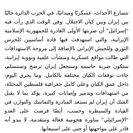
تتسارع الأحداث، عسكريًا وميدانيًا، في الحرب الدائرة حاليًا
بين إيران وبين كيان الاحتلال. وفي الوقت الذي رأت فيه
“إسرائيل” أن ضربتها الأولى الغادرة للجمهورية الإسلامية
الإيرانية، والتي استهدفت فيها قادة أساسيين للحرس
الثوري وللجيش الإيراني بالإضافة إلى مروحة الاستهدافات
التي طالت مواقع عسكرية ومنشآت علمية ونووية إيرانية،
ستكون ضربة حاسمة وستجعل إيران ترضخ وتستسلم،
جاءت توقعات الكيان مختلفة بالكامل. وما يجري اليوم،
داخل عمق الكيان وعلى كامل جغرافية فلسطين المحتلة،
من استهدافات وتدمير وإصابات كبيرة، يؤكد بما لا يقبل
الشك أن إيران لم تستعد المبادرة والتماسك والتوازن في
القيادة والسيطرة وحسب، أيضًا فرضت على العدو
“الإسرائيلي” مناورة هجومية فعالة ومتقدمة، لا يبدو أنه
قادر على مواجهتها أو حتى على استيعابها.