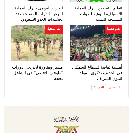
تنظيم التصحيح يبارك العملية
الحزب القومي يبارك العملية
الاستباقية النوعية للقوات
النوعية للقوات المسلحة ضد
المسلحة اليمنية
تحشيدات العدو السعودي
اخبار محلية
اخبار محلية
أمسية ثقافية للقطاع السمكي
مسير ومناورة لخريجي دورات
في الحديدة بذكرى المولد
“طوفان الأقصى” في الشاهل
النبوي الشريف
بحجة
السابق
المزيد